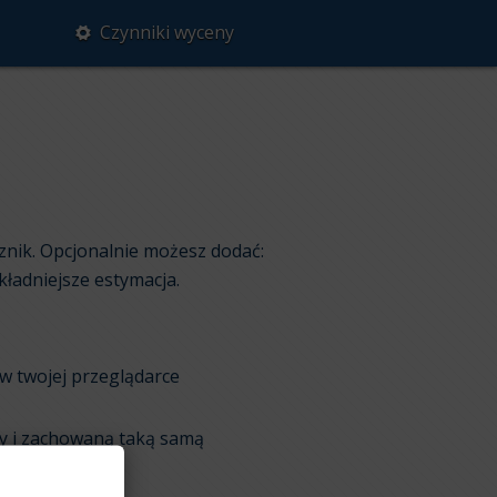
Czynniki wyceny
nik. Opcjonalnie możesz dodać:
kładniejsze estymacja.
 w twojej przeglądarce
ny i zachowaną taką samą