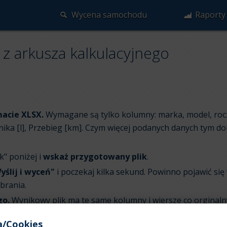
Wycena samochodu
Raporty
z arkusza kalkulacyjnego
macie XLSX.
Wymagane są tylko kolumny: marka, model, rocz
nika [l], Przebieg [km]. Czym więcej podanych danych tym do
k" poniżej i
wskaż przygotowany plik
.
yślij i wyceń"
i poczekaj kilka sekund. Powinno pojawić się
brania.
go.
Wynikowy plik ma te same kolumny i wiersze co orginal
ylko jedna dodatkowa kolumna "Szacunkowa wartość [PLN]".
a/Cookies