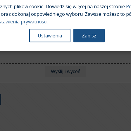
nych plików cookie. Dowiedz się więcej na naszej stronie
Po
yników jest
ograniczona do 5 pojazdów
na pojedynczy plik 
oraz dokonaj odpowiedniego wyboru. Zawsze możesz to pó
stawienia prywatności
.
Ustawienia
Zapisz
Wybierz plik
Excel XLSX z pojazdami do wyceny.