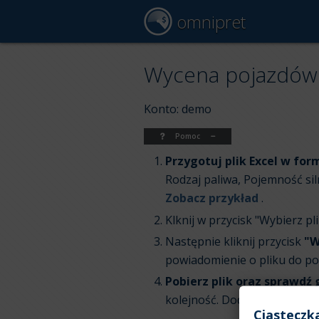
omnipret
Wycena pojazdów 
Konto: demo
Pomoc
Przygotuj plik Excel w for
Rodzaj paliwa, Pojemność sil
Zobacz przykład
.
Klknij w przycisk "Wybierz pli
Następnie kliknij przycisk
"W
powiadomienie o pliku do po
Pobierz plik oraz sprawdź 
kolejność. Dodana została t
Ciasteczk