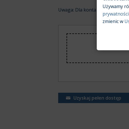
Używamy róż
Uwaga: Dla konta
demo
liczba w
prywatności
zmienic w
U
Uzyskaj pełen dostęp