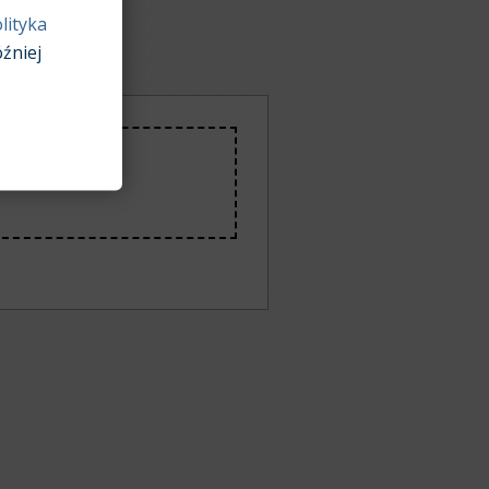
lityka
Excel.
źniej