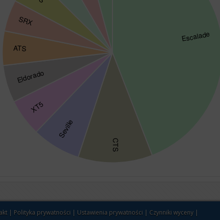
akt
|
Polityka prywatności
|
Ustawienia prywatności
|
Czynniki wyceny
|