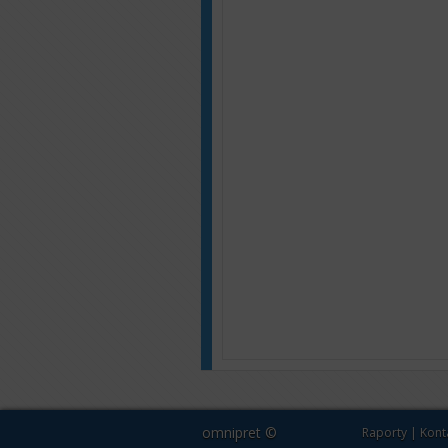
omnipret ©
Raporty
|
Kont