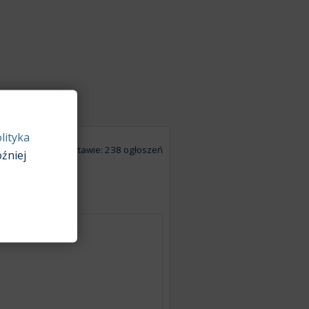
lityka
Na podstawie: 238 ogłoszeń
źniej