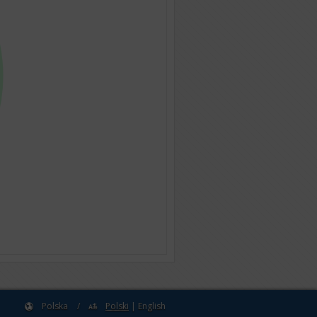
Polska
/
Polski
|
English