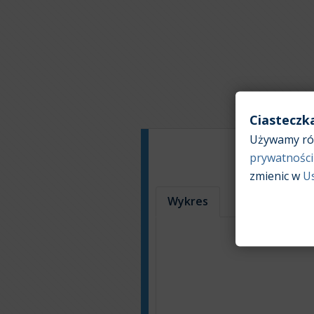
Ciasteczk
Używamy róż
prywatności
zmienic w
U
Wykres
Tabela