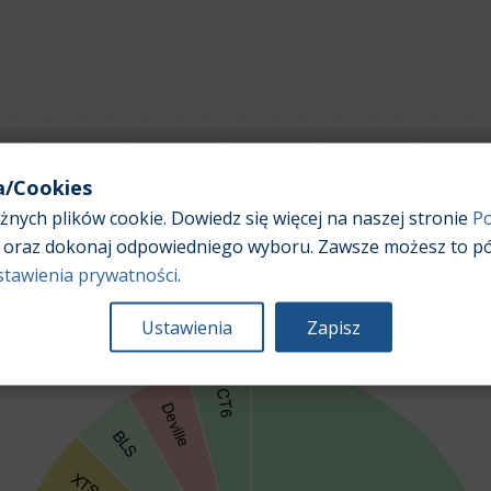
a/Cookies
nych plików cookie. Dowiedz się więcej na naszej stronie
Po
Popularność poszczególnych modeli samochodów w
oraz dokonaj odpowiedniego wyboru. Zawsze możesz to pó
ofertach sprzedaży
stawienia prywatności
.
Ustawienia
Zapisz