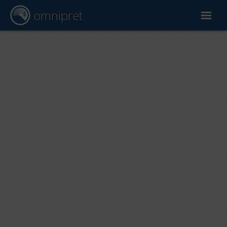
omnipret
Wycena samochodu
Raporty
Czynniki wyceny