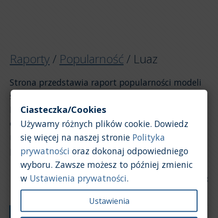
Raporty
/
Popularność
/
Luaz
Strona przedstawia raport popularności modeli
samochodów w ofertach sprzedaży dla marki
Ciasteczka/Cookies
Luaz. Raport został opracowany na podstawie
ogłoszeń. Jeśli chcesz zobaczyć popularność
Używamy różnych plików cookie. Dowiedz
marki Luaz na tle innych marek, kliknij w link
się więcej na naszej stronie
Polityka
powyżej, aby wrócić do strony raportu ogólnego.
prywatności
oraz dokonaj odpowiedniego
wyboru. Zawsze możesz to później zmienic
w
Ustawienia prywatności
.
Data aktualizacji: 2026-07-28
Ustawienia