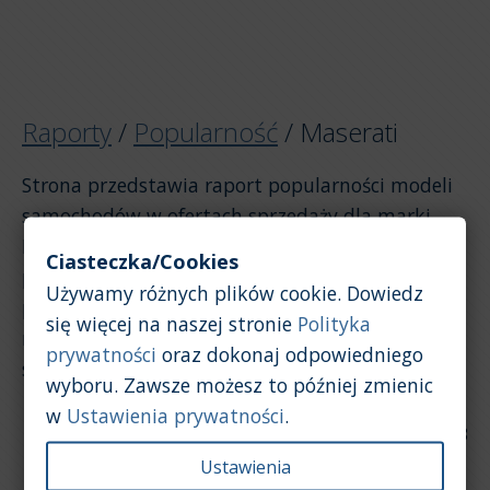
Raporty
/
Popularność
/
Maserati
Strona przedstawia raport popularności modeli
samochodów w ofertach sprzedaży dla marki
Maserati. Raport został opracowany na
Ciasteczka/Cookies
podstawie ogłoszeń. Jeśli chcesz zobaczyć
Używamy różnych plików cookie. Dowiedz
popularność marki Maserati na tle innych
się więcej na naszej stronie
Polityka
marek, kliknij w link powyżej, aby wrócić do
prywatności
oraz dokonaj odpowiedniego
strony raportu ogólnego.
wyboru. Zawsze możesz to później zmienic
w
Ustawienia prywatności
.
Data aktualizacji: 2026-07-28
Ustawienia