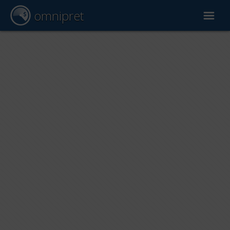
omnipret
Wycena samochodu
Raporty
Czynniki wyceny