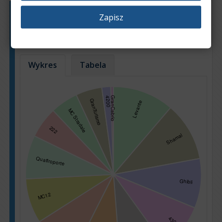
Zapisz
Popularność poszczególnych modeli
samochodów w ofertach sprzedaży
Na podstawie: 2006 ogłoszeń
Wykres
Tabela