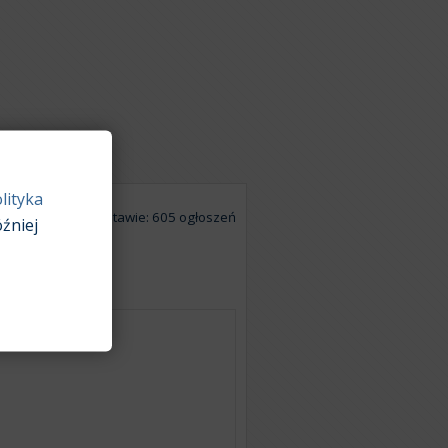
lityka
Na podstawie: 605 ogłoszeń
źniej