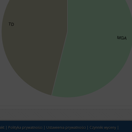
akt
|
Polityka prywatności
|
Ustawienia prywatności
|
Czynniki wyceny
|