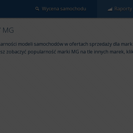
Wycena samochodu
Raporty
/
MG
larności modeli samochodów w ofertach sprzedaży dla mark
esz zobaczyć popularność marki MG na tle innych marek, klik