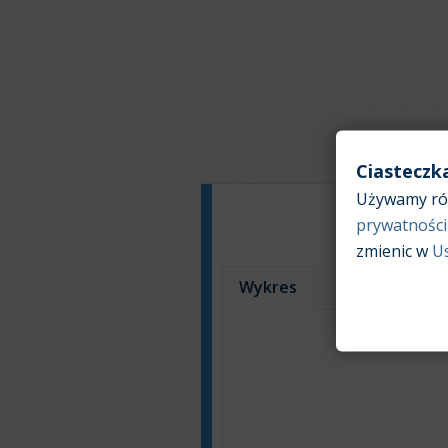
Ciasteczk
Używamy róż
prywatności
zmienic w
U
Wykres
Tabela