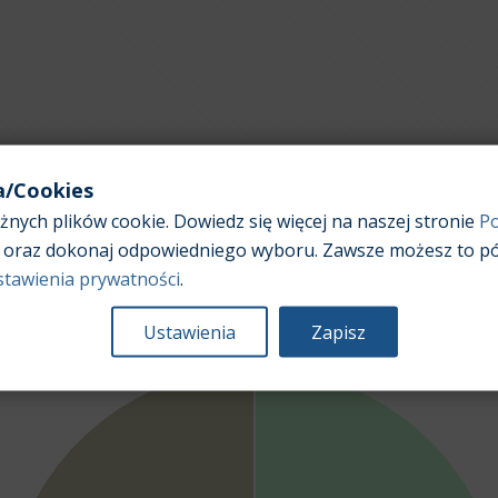
a/Cookies
nych plików cookie. Dowiedz się więcej na naszej stronie
Po
Popularność poszczególnych modeli samochodów w
oraz dokonaj odpowiedniego wyboru. Zawsze możesz to pó
ofertach sprzedaży
stawienia prywatności
.
Ustawienia
Zapisz