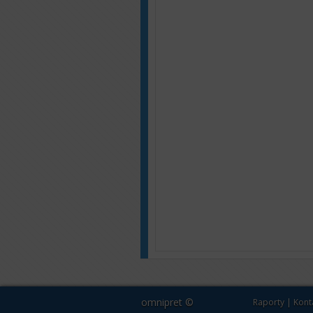
omnipret ©
Raporty
|
Kont