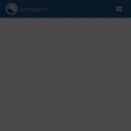
omnipret
Wycena samochodu
Raporty
Czynniki wyceny