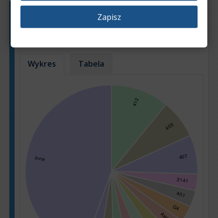
Zapisz
Popularność poszczególnych modeli
samochodów w ofertach sprzedaży
Na podstawie: 3691 ogłoszeń
Wykres
Tabela