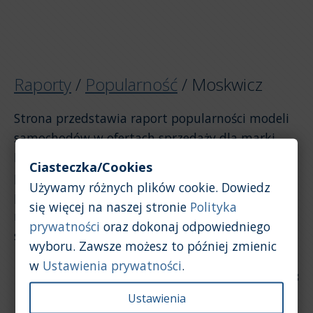
Raporty
/
Popularność
/
Moskwicz
Strona przedstawia raport popularności modeli
samochodów w ofertach sprzedaży dla marki
Moskwicz. Raport został opracowany na
Ciasteczka/Cookies
podstawie ogłoszeń. Jeśli chcesz zobaczyć
Używamy różnych plików cookie. Dowiedz
popularność marki Moskwicz na tle innych
się więcej na naszej stronie
Polityka
marek, kliknij w link powyżej, aby wrócić do
prywatności
oraz dokonaj odpowiedniego
strony raportu ogólnego.
wyboru. Zawsze możesz to później zmienic
w
Ustawienia prywatności
.
Data aktualizacji: 2026-07-28
Ustawienia