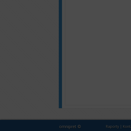
omnipret ©
Raporty
|
Kont