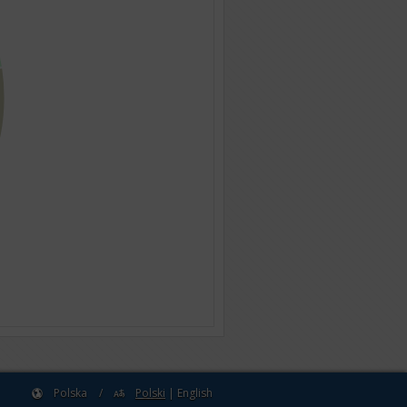
Polska
/
Polski
|
English