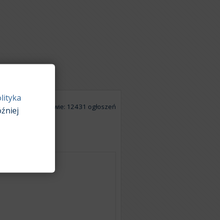
lityka
Na podstawie: 12431 ogłoszeń
źniej