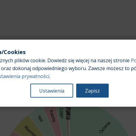
a/Cookies
nych plików cookie. Dowiedz się więcej na naszej stronie
Po
Popularność poszczególnych modeli samochodów w
oraz dokonaj odpowiedniego wyboru. Zawsze możesz to pó
ofertach sprzedaży
stawienia prywatności
.
Ustawienia
Zapisz