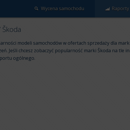
Wycena samochodu
Raporty
/
Škoda
arności modeli samochodów w ofertach sprzedaży dla marki
. Jeśli chcesz zobaczyć popularność marki Škoda na tle inn
aportu ogólnego.