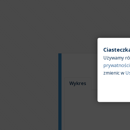
Ciasteczk
Używamy róż
prywatności
zmienic w
U
Wykres
Tabela