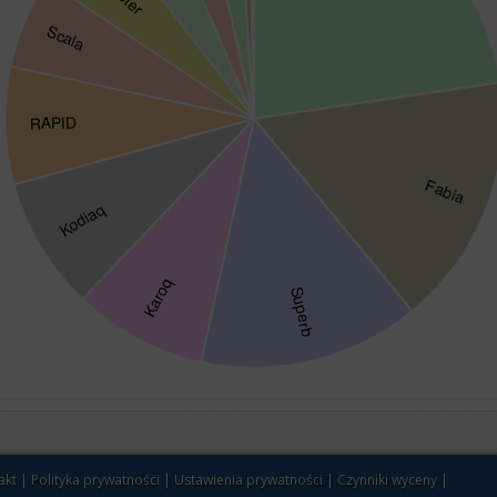
akt
|
Polityka prywatności
|
Ustawienia prywatności
|
Czynniki wyceny
|