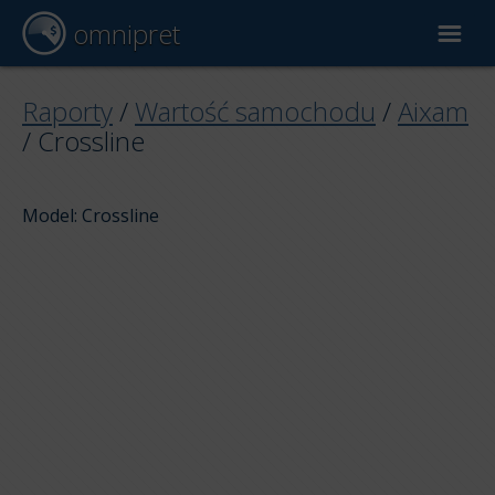
omnipret
Wycena samochodu
Raporty
/
Wartość samochodu
/
Aixam
/
Crossline
Raporty
Model: Crossline
Czynniki wyceny