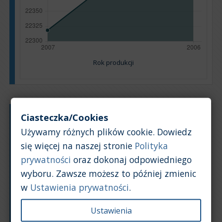
Rok produkcji
Ciasteczka/Cookies
Typ silnika:
Benzyna
Używamy różnych plików cookie. Dowiedz
Pojemność silnika:
3,2
się więcej na naszej stronie
Polityka
Na podstawie: 22 ogłoszeń
prywatności
oraz dokonaj odpowiedniego
Powrót na górę
wyboru. Zawsze możesz to później zmienic
Wykres
Tabela
w
Ustawienia prywatności
.
Średnia wartość rynkowa samochodu [PLN]
Ustawienia