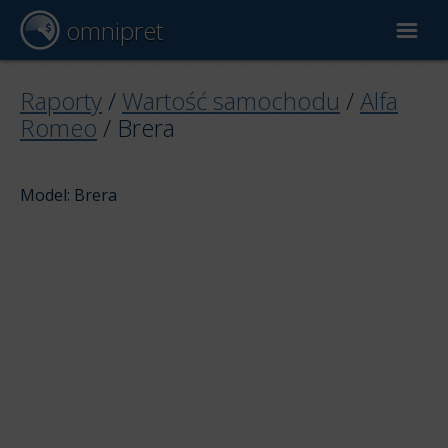
omnipret
Wycena samochodu
Raporty
/
Wartość samochodu
/
Alfa
Romeo
/
Brera
Raporty
Model: Brera
Czynniki wyceny