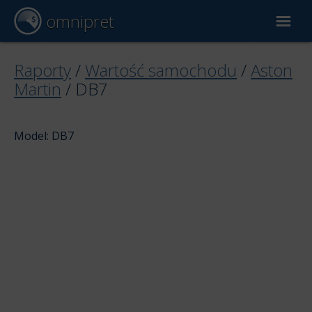
omnipret
Wycena samochodu
Raporty
/
Wartość samochodu
/
Aston
Martin
/
DB7
Raporty
Model: DB7
Czynniki wyceny