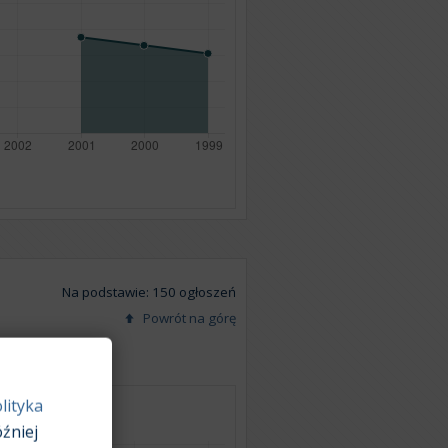
Na podstawie: 150 ogłoszeń
Powrót na górę
lityka
źniej