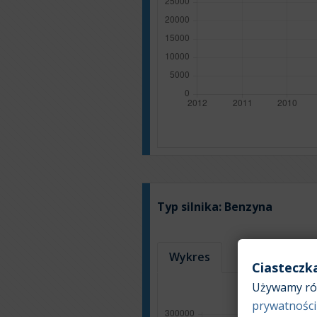
Typ silnika:
Benzyna
Wykres
Tabela
Ciasteczk
Używamy róż
prywatności