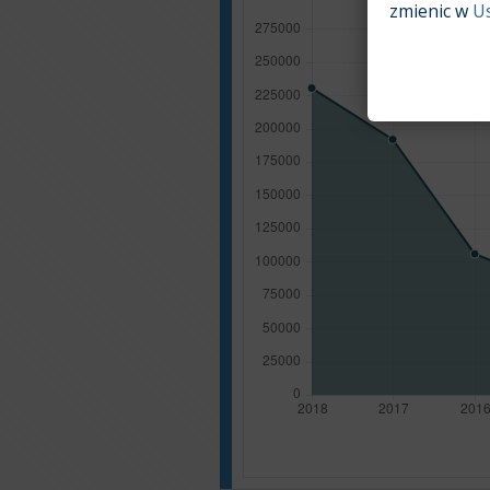
zmienic w
U