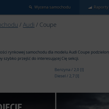
Wycena samochodu
Raporty
ochodu
/
Audi
/
Coupe
rtości rynkowej samochodu dla modelu Audi Coupe podzielon
aby szybko przejść do interesującej Cię sekcji.
Benzyna / 2,0 [l]
Diesel / 2,7 [l]