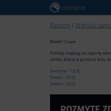
omnipret
Raporty
/
Wartość sam
Model: Coupe
Poniżej znajdują się raporty wa
silnika. Kliknij w poniższe linki, 
Benzyna / 1,8 [l]
Diesel / 2,0 [l]
Diesel / 3,0 [l]