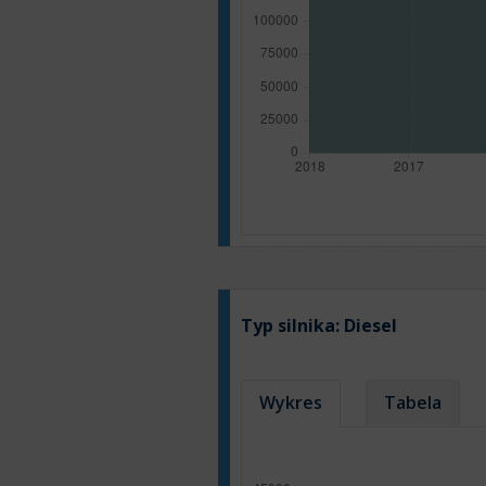
Typ silnika:
Diesel
Wykres
Tabela