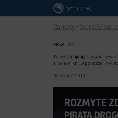
omnipret
Raporty
/
Wartość sam
Model: M8
Poniżej znajdują się raporty w
silnika. Kliknij w poniższe linki, 
Benzyna / 4,4 [l]