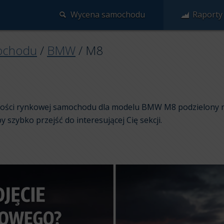
Wycena samochodu
Raporty
ochodu
/
BMW
/
M8
artości rynkowej samochodu dla modelu BMW M8 podzielony n
aby szybko przejść do interesującej Cię sekcji.