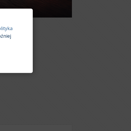
lityka
źniej