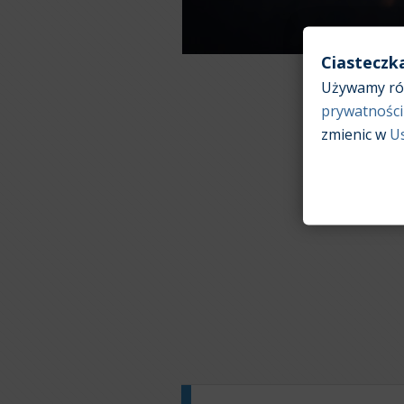
Ciasteczk
Używamy róż
prywatności
zmienic w
U