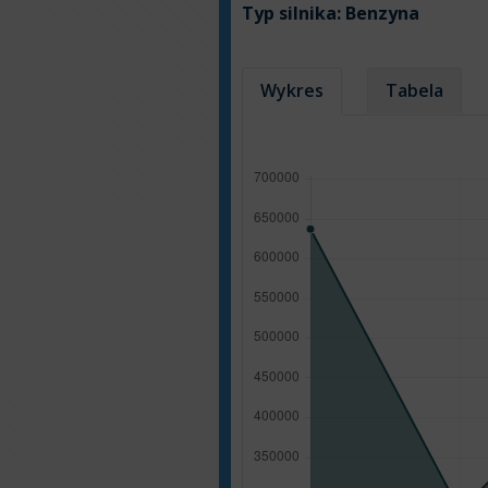
Typ silnika:
Benzyna
Wykres
Tabela