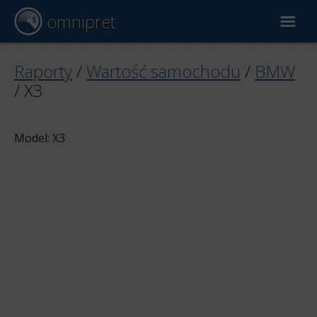
omnipret
Wycena samochodu
Raporty
/
Wartość samochodu
/
BMW
/
X3
Raporty
Model: X3
Czynniki wyceny