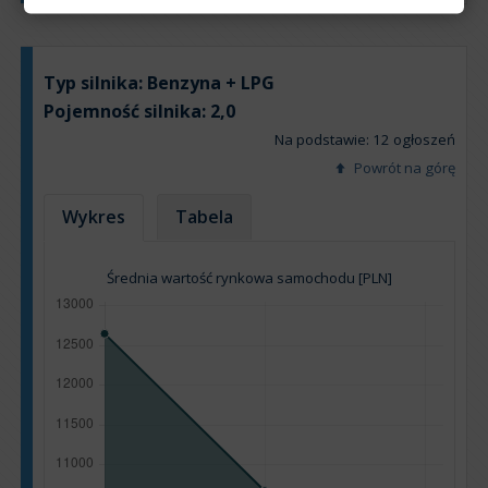
Typ silnika:
Benzyna + LPG
Pojemność silnika:
2,0
Na podstawie: 12 ogłoszeń
Powrót na górę
Wykres
Tabela
Średnia wartość rynkowa samochodu [PLN]