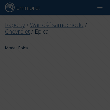
omnipret
Wycena samochodu
Raporty
/
Wartość samochodu
/
Chevrolet
/
Epica
Raporty
Model: Epica
Czynniki wyceny