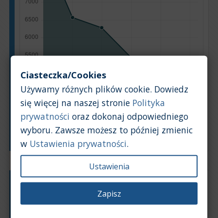
Ciasteczka/Cookies
Używamy różnych plików cookie. Dowiedz
się więcej na naszej stronie
Polityka
prywatności
oraz dokonaj odpowiedniego
wyboru. Zawsze możesz to później zmienic
Rok produkcji
w
Ustawienia prywatności
.
Ustawienia
Typ silnika:
Benzyna
Zapisz
Pojemność silnika:
1,6
Na podstawie: 11 ogłoszeń