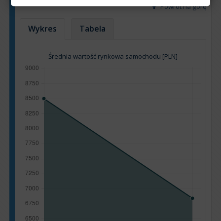
Powrót na górę
Wykres
Tabela
Średnia wartość rynkowa samochodu [PLN]