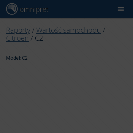
omnipret
Wycena samochodu
Raporty
/
Wartość samochodu
/
Citroën
/
C2
Raporty
Model: C2
Czynniki wyceny