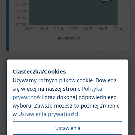
Rok produkcji
Ciasteczka/Cookies
Typ silnika:
Benzyna + LPG
Używamy różnych plików cookie. Dowiedz
Pojemność silnika:
1,2
się więcej na naszej stronie
Polityka
Na podstawie: 13 ogłoszeń
prywatności
oraz dokonaj odpowiedniego
Powrót na górę
wyboru. Zawsze możesz to później zmienic
Wykres
Tabela
w
Ustawienia prywatności
.
Średnia wartość rynkowa samochodu [PLN]
Ustawienia