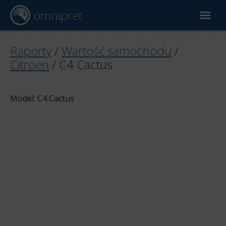
omnipret
Wycena samochodu
Raporty
/
Wartość samochodu
/
Citroën
/
C4 Cactus
Raporty
Model: C4 Cactus
Czynniki wyceny