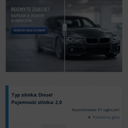
Typ silnika:
Diesel
Pojemność silnika:
2,0
Na podstawie: 97 ogłoszeń
Powrót na górę