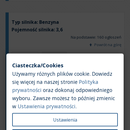
Typ silnika:
Benzyna
Pojemność silnika:
3,6
Na podstawie: 160 ogłoszeń
Powrót na górę
Wykres
Tabela
Ciasteczka/Cookies
Używamy różnych plików cookie. Dowiedz
Średnia wartość rynkowa samochodu [PLN]
się więcej na naszej stronie
Polityka
prywatności
oraz dokonaj odpowiedniego
wyboru. Zawsze możesz to później zmienic
w
Ustawienia prywatności
.
Ustawienia