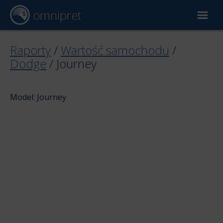
omnipret
Wycena samochodu
Raporty
/
Wartość samochodu
/
Dodge
/
Journey
Raporty
Model: Journey
Czynniki wyceny