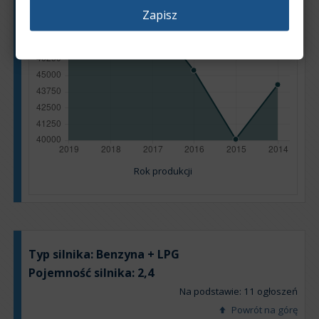
Zapisz
Rok produkcji
Typ silnika:
Benzyna + LPG
Pojemność silnika:
2,4
Na podstawie: 11 ogłoszeń
Powrót na górę