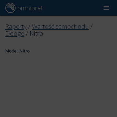
omnipret
Wycena samochodu
Raporty
/
Wartość samochodu
/
Dodge
/
Nitro
Raporty
Model: Nitro
Czynniki wyceny