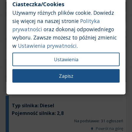
Ciasteczka/Cookies
Używamy różnych plików cookie. Dowiedz
się więcej na naszej stronie
Polityka
prywatności
oraz dokonaj odpowiedniego
wyboru. Zawsze możesz to później zmienic
w
Ustawienia prywatności
.
Ustawienia
Zapisz
Typ silnika:
Diesel
Pojemność silnika:
2,8
Na podstawie: 31 ogłoszeń
Powrót na górę