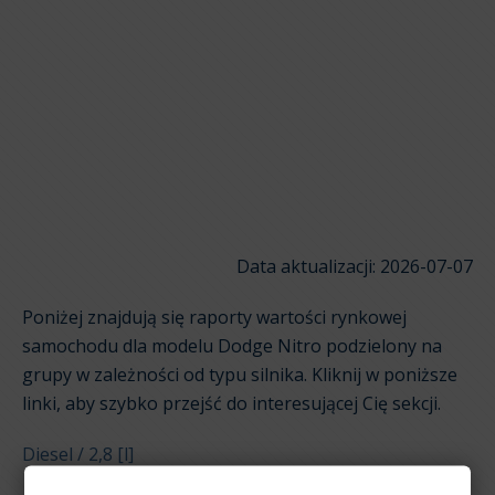
Data aktualizacji: 2026-07-07
Poniżej znajdują się raporty wartości rynkowej
samochodu dla modelu Dodge Nitro podzielony na
grupy w zależności od typu silnika. Kliknij w poniższe
linki, aby szybko przejść do interesującej Cię sekcji.
Diesel / 2,8 [l]