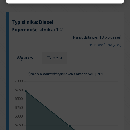
Typ silnika:
Diesel
Pojemność silnika:
1,2
Na podstawie: 13 ogłoszeń
Powrót na górę
Wykres
Tabela
Średnia wartość rynkowa samochodu [PLN]