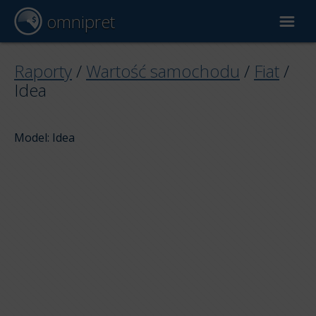
omnipret
Wycena samochodu
Raporty
/
Wartość samochodu
/
Fiat
/
Idea
Raporty
Model: Idea
Czynniki wyceny