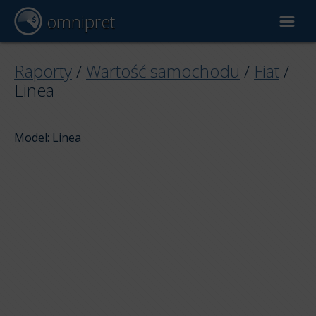
omnipret
Wycena samochodu
Raporty
/
Wartość samochodu
/
Fiat
/
Linea
Raporty
Model: Linea
Czynniki wyceny