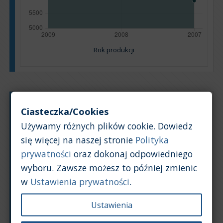
Rok produkcji
Typ silnika:
Benzyna + LPG
Ciasteczka/Cookies
Pojemność silnika:
1,4
Używamy różnych plików cookie. Dowiedz
Na podstawie: 10 ogłoszeń
się więcej na naszej stronie
Polityka
Powrót na górę
prywatności
oraz dokonaj odpowiedniego
wyboru. Zawsze możesz to później zmienic
Wykres
Tabela
w
Ustawienia prywatności
.
Średnia wartość rynkowa samochodu [PLN]
Ustawienia