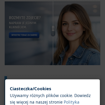
Typ silnika:
Benzyna
Ciasteczka/Cookies
Pojemność silnika:
1,6
Używamy różnych plików cookie. Dowiedz
Na podstawie: 10 ogłoszeń
się więcej na naszej stronie
Polityka
Powrót na górę