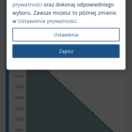
prywatności
oraz dokonaj odpowiedniego
Wykres
Tabela
wyboru. Zawsze możesz to później zmienic
w
Ustawienia prywatności
.
Średnia wartość rynkowa samochodu [PLN]
Ustawienia
Zapisz