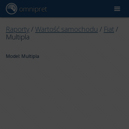
omnipret
Wycena samochodu
Raporty
/
Wartość samochodu
/
Fiat
/
Multipla
Raporty
Model: Multipla
Czynniki wyceny