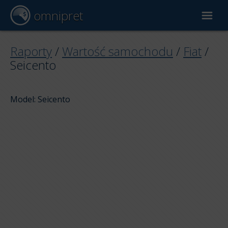
omnipret
Wycena samochodu
Raporty
/
Wartość samochodu
/
Fiat
/
Seicento
Raporty
Model: Seicento
Czynniki wyceny