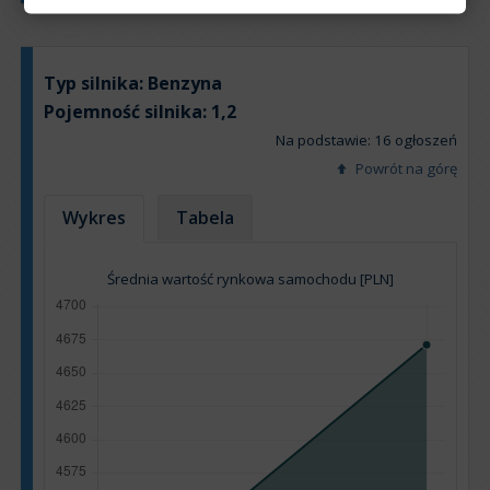
Typ silnika:
Benzyna
Pojemność silnika:
1,2
Na podstawie: 16 ogłoszeń
Powrót na górę
Wykres
Tabela
Średnia wartość rynkowa samochodu [PLN]