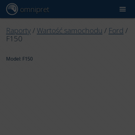
omnipret
Wycena samochodu
Raporty
/
Wartość samochodu
/
Ford
/
F150
Raporty
Model: F150
Czynniki wyceny