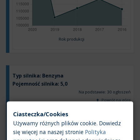
Rok produkcji
Typ silnika:
Benzyna
Pojemność silnika:
5,0
Na podstawie: 30 ogłoszeń
Powrót na górę
Ciasteczka/Cookies
Wykres
Tabela
Używamy różnych plików cookie. Dowiedz
się więcej na naszej stronie
Polityka
Średnia wartość rynkowa samochodu [PLN]