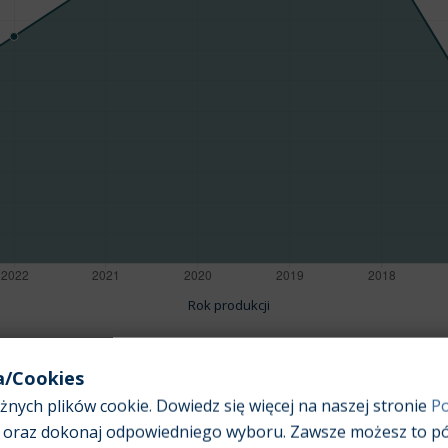
Rok produkcji
a/Cookies
nych plików cookie. Dowiedz się więcej na naszej stronie
Po
Pojemność silnika:
3,3
oraz dokonaj odpowiedniego wyboru. Zawsze możesz to pó