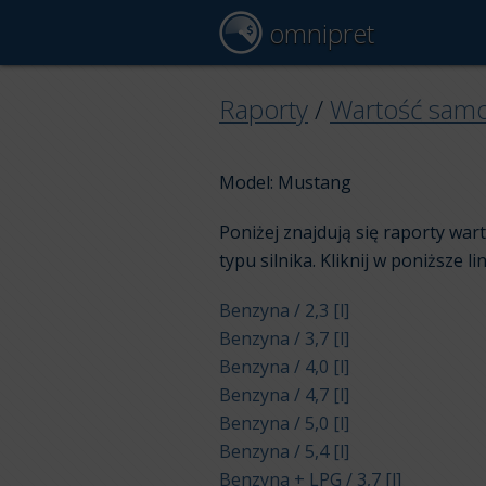
omnipret
Raporty
/
Wartość sam
Model: Mustang
Poniżej znajdują się raporty wa
typu silnika. Kliknij w poniższe li
Benzyna / 2,3 [l]
Benzyna / 3,7 [l]
Benzyna / 4,0 [l]
Benzyna / 4,7 [l]
Benzyna / 5,0 [l]
Benzyna / 5,4 [l]
Benzyna + LPG / 3,7 [l]