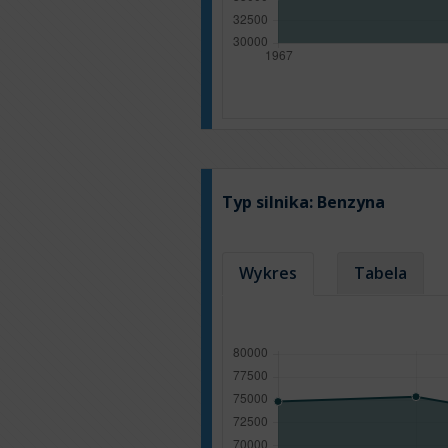
Typ silnika:
Benzyna
Wykres
Tabela