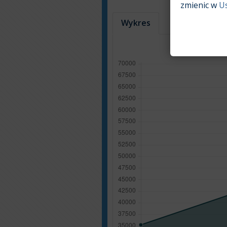
zmienic w
U
Wykres
Tabela