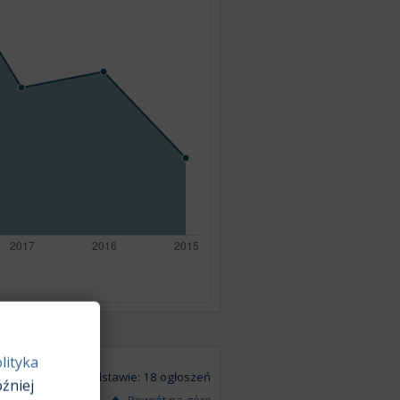
lityka
Na podstawie: 18 ogłoszeń
źniej