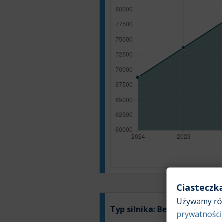
Ciasteczk
Używamy róż
Typ silnika:
Benzyna
prywatności