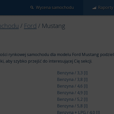
Wycena samochodu
Raporty
ochodu
/
Ford
/
Mustang
rtości rynkowej samochodu dla modelu Ford Mustang podziel
nki, aby szybko przejść do interesującej Cię sekcji.
Benzyna / 3,3 [l]
Benzyna / 3,8 [l]
Benzyna / 4,6 [l]
Benzyna / 4,9 [l]
Benzyna / 5,2 [l]
Benzyna / 5,8 [l]
Benzyna + LPG / 4,0 [l]