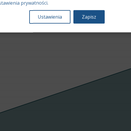
stawienia prywatności
.
Ustawienia
Zapisz
Średnia wartość rynkowa samochodu [PLN]