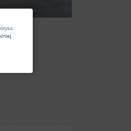
lityka
źniej