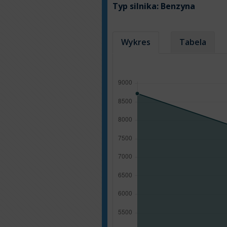
Typ silnika:
Benzyna
Wykres
Tabela