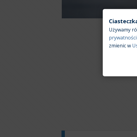
Ciasteczk
Używamy róż
prywatności
zmienic w
U