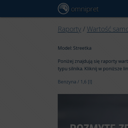
omnipret
Raporty
/
Wartość sam
Model: Streetka
Poniżej znajdują się raporty wa
typu silnika. Kliknij w poniższe li
Benzyna / 1,6 [l]