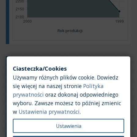
Rok produkcji
Typ silnika:
Benzyna
Ciasteczka/Cookies
Pojemność silnika:
1,4
Używamy różnych plików cookie. Dowiedz
Na podstawie: 12 ogłoszeń
się więcej na naszej stronie
Polityka
Powrót na górę
prywatności
oraz dokonaj odpowiedniego
wyboru. Zawsze możesz to później zmienic
Wykres
Tabela
w
Ustawienia prywatności
.
Średnia wartość rynkowa samochodu [PLN]
Ustawienia