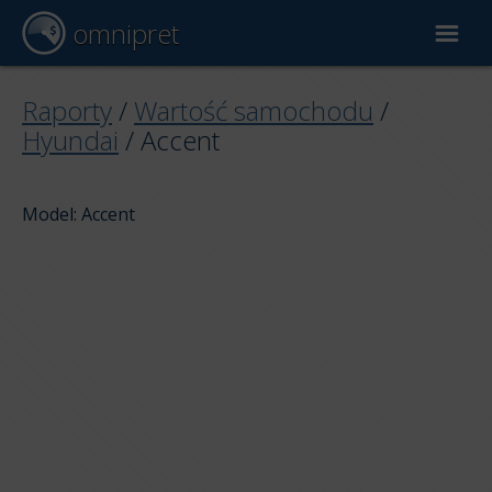
omnipret
Wycena samochodu
Raporty
/
Wartość samochodu
/
Hyundai
/
Accent
Raporty
Model: Accent
Czynniki wyceny