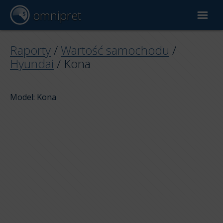
omnipret
Wycena samochodu
Raporty
/
Wartość samochodu
/
Hyundai
/
Kona
Raporty
Model: Kona
Czynniki wyceny