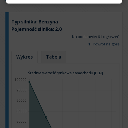
Typ silnika:
Benzyna
Pojemność silnika:
2,0
Na podstawie: 61 ogłoszeń
Powrót na górę
Wykres
Tabela
Średnia wartość rynkowa samochodu [PLN]