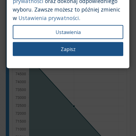
prywatności
oraz dokonaj odpowiedniego
Na podstawie: 14 ogłoszeń
wyboru. Zawsze możesz to później zmienic
Powrót na górę
w
Ustawienia prywatności
.
Wykres
Tabela
Ustawienia
Średnia wartość rynkowa samochodu [PLN]
Zapisz