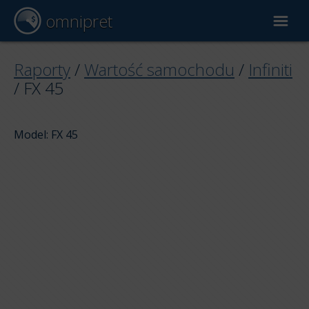
omnipret
Wycena samochodu
Raporty
/
Wartość samochodu
/
Infiniti
/
FX 45
Raporty
Model: FX 45
Czynniki wyceny