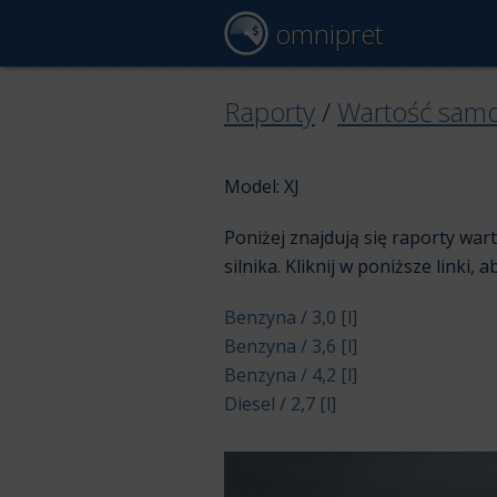
omnipret
Raporty
/
Wartość sam
Model: XJ
Poniżej znajdują się raporty wa
silnika. Kliknij w poniższe linki, 
Benzyna / 3,0 [l]
Benzyna / 3,6 [l]
Benzyna / 4,2 [l]
Diesel / 2,7 [l]