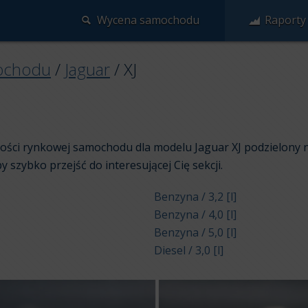
Wycena samochodu
Raporty
ochodu
/
Jaguar
/
XJ
rtości rynkowej samochodu dla modelu Jaguar XJ podzielony 
aby szybko przejść do interesującej Cię sekcji.
Benzyna / 3,2 [l]
Benzyna / 4,0 [l]
Benzyna / 5,0 [l]
Diesel / 3,0 [l]