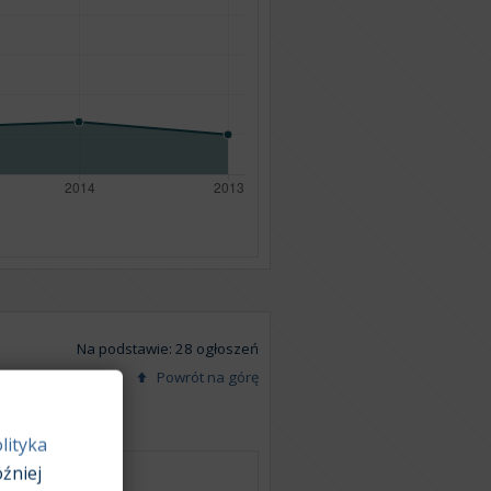
Na podstawie: 28 ogłoszeń
Powrót na górę
lityka
źniej