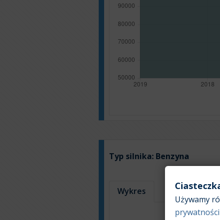
Typ silnika:
Benzyna
Ciasteczk
Wykres
Tabela
Używamy róż
prywatności