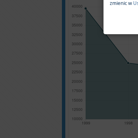
zmienic w
U