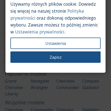
Używamy różnych plików cookie. Dowiedz
się więcej na naszej stronie
Polityka
prywatności
oraz dokonaj odpowiedniego
wyboru. Zawsze możesz to później zmienic
Raporty
/
Wartość samochodu
/
Jeep
w
Ustawienia prywatności
.
Znajdujesz się w sekcji raportów dotyczących cen
Ustawienia
samochodów używanych. Poniżej znajduje się
lista modeli dla marki Jeep. Wybierz jeden, aby
Zapisz
wyświetlić dla niego stronę raportu.
Popularne modele
Grand
Renegade
Cherokee
Compass
Cherokee
Wrangler
Commander
Gladiator
Liberty
Wszystkie modele
Cherokee
Commander
Compass
Gladiator