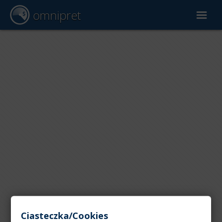
omnipret
Wycena samochodu
Raporty
Czynniki wyceny
Ciasteczka/Cookies