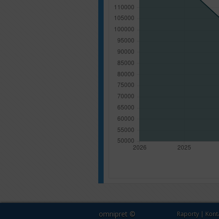
omnipret ©
Raporty
|
Kont