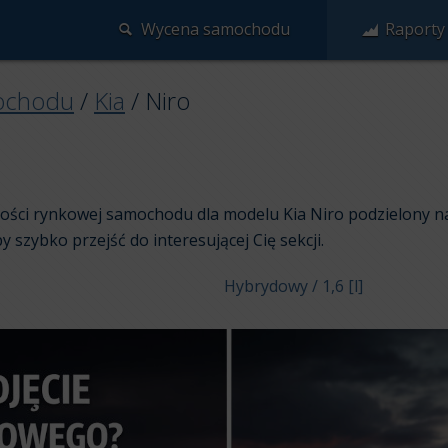
Wycena samochodu
Raporty
ochodu
/
Kia
/
Niro
rtości rynkowej samochodu dla modelu Kia Niro podzielony n
aby szybko przejść do interesującej Cię sekcji.
Hybrydowy / 1,6 [l]