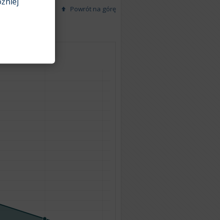
źniej
Powrót na górę