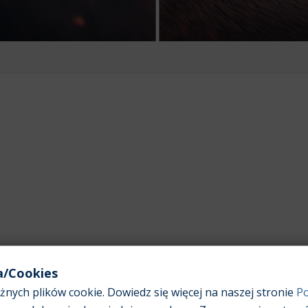
a/Cookies
nych plików cookie. Dowiedz się więcej na naszej stronie
Po
Pojemność silnika:
1,6