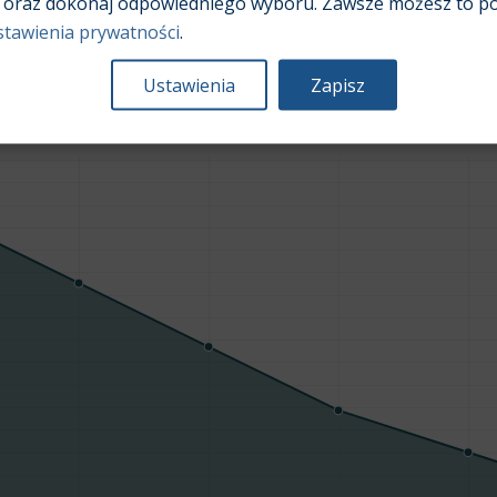
oraz dokonaj odpowiedniego wyboru. Zawsze możesz to pó
stawienia prywatności
.
Ustawienia
Zapisz
Średnia wartość rynkowa samochodu [PLN]