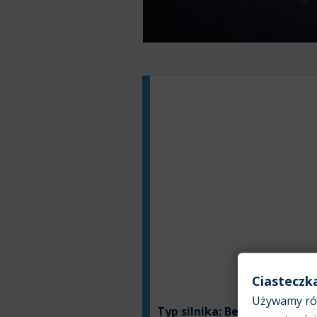
Ciasteczk
Używamy róż
Typ silnika:
Benzyna