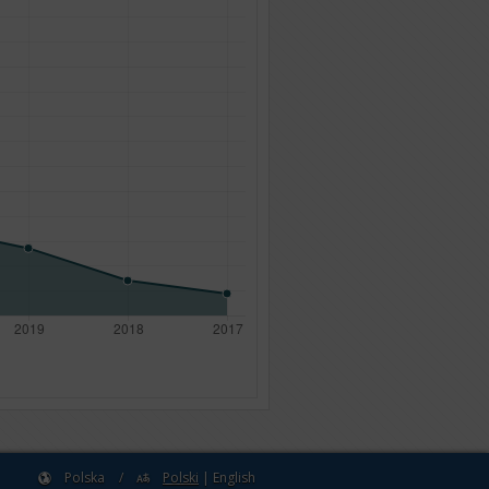
Polska
/
Polski
|
English