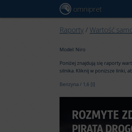
omnipret
Raporty
/
Wartość sam
Model: Niro
Poniżej znajdują się raporty wa
silnika. Kliknij w poniższe linki, 
Benzyna / 1,6 [l]