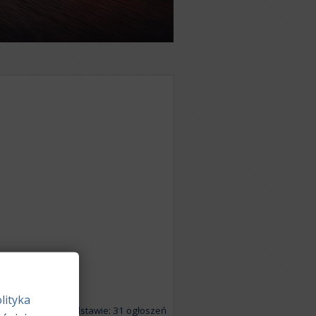
lityka
Na podstawie: 31 ogłoszeń