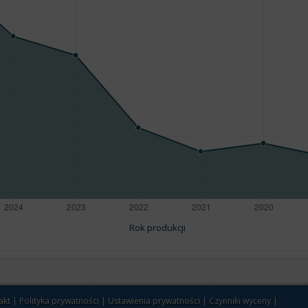
Rok produkcji
akt
|
Polityka prywatności
|
Ustawienia prywatności
|
Czynniki wyceny
|