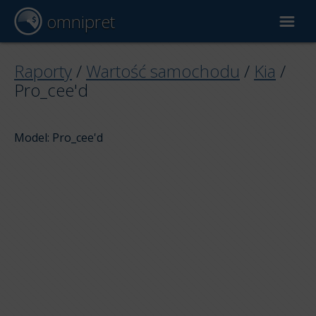
omnipret
Wycena samochodu
Raporty
/
Wartość samochodu
/
Kia
/
Pro_cee'd
Raporty
Model: Pro_cee'd
Czynniki wyceny