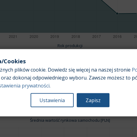
Rok produkcji
a/Cookies
nych plików cookie. Dowiedz się więcej na naszej stronie
Po
oraz dokonaj odpowiedniego wyboru. Zawsze możesz to pó
Pojemność silnika:
2,5
stawienia prywatności
.
Ustawienia
Zapisz
Średnia wartość rynkowa samochodu [PLN]