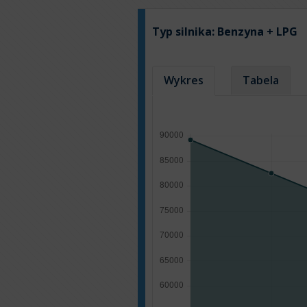
Typ silnika:
Benzyna + LPG
Wykres
Tabela