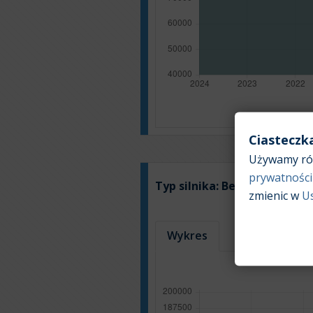
Ciasteczk
Używamy róż
prywatności
Typ silnika:
Benzyna
zmienic w
U
Wykres
Tabela