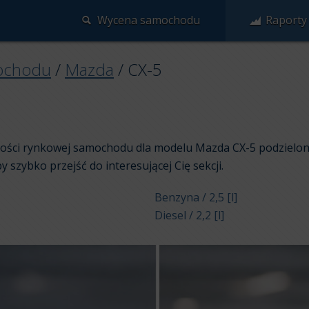
Wycena samochodu
Raporty
ochodu
/
Mazda
/
CX-5
rtości rynkowej samochodu dla modelu Mazda CX-5 podzielon
aby szybko przejść do interesującej Cię sekcji.
Benzyna / 2,5 [l]
Diesel / 2,2 [l]