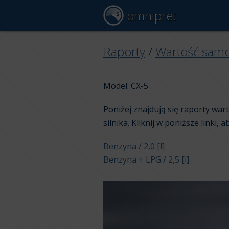
omnipret
Raporty
/
Wartość sam
Model: CX-5
Poniżej znajdują się raporty wa
silnika. Kliknij w poniższe linki, 
Benzyna / 2,0 [l]
Benzyna + LPG / 2,5 [l]