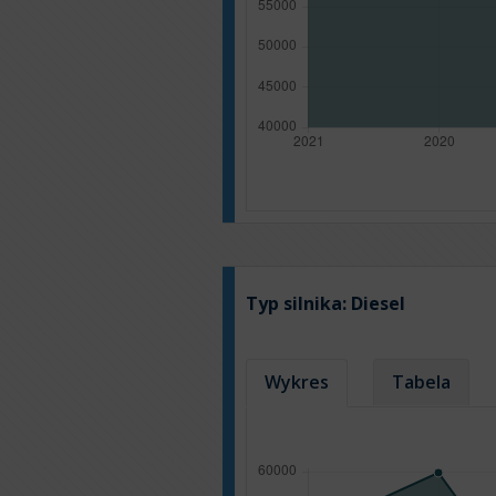
Typ silnika:
Diesel
Wykres
Tabela