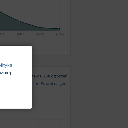
lityka
źniej
Na podstawie: 240 ogłoszeń
Powrót na górę