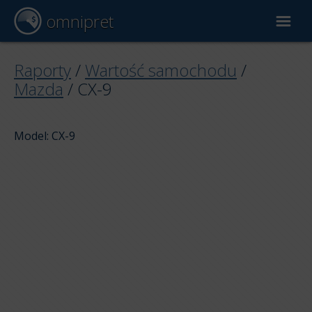
omnipret
Wycena samochodu
Raporty
/
Wartość samochodu
/
Mazda
/
CX-9
Raporty
Model: CX-9
Czynniki wyceny