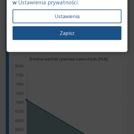
w
Ustawienia prywatności
.
Typ silnika:
Benzyna
Pojemność silnika:
2,4
Ustawienia
Na podstawie: 16 ogłoszeń
Powrót na górę
Zapisz
Wykres
Tabela
Średnia wartość rynkowa samochodu [PLN]