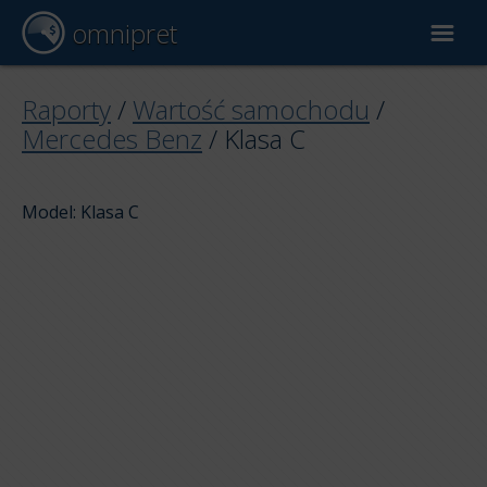
omnipret
Wycena samochodu
Raporty
/
Wartość samochodu
/
Mercedes Benz
/
Klasa C
Raporty
Model: Klasa C
Czynniki wyceny