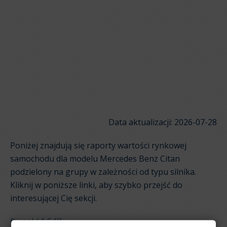
Data aktualizacji: 2026-07-28
Poniżej znajdują się raporty wartości rynkowej
samochodu dla modelu Mercedes Benz Citan
podzielony na grupy w zależności od typu silnika.
Kliknij w poniższe linki, aby szybko przejść do
interesującej Cię sekcji.
Diesel / 1,5 [l]