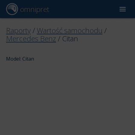
omnipret
Wycena samochodu
Raporty
/
Wartość samochodu
/
Mercedes Benz
/
Citan
Raporty
Model: Citan
Czynniki wyceny