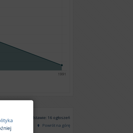
Na podstawie: 16 ogłoszeń
lityka
Powrót na górę
źniej