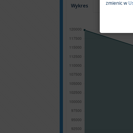
zmienic w
U
Wykres
Tabela