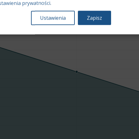
stawienia prywatności
.
Ustawienia
Zapisz
Średnia wartość rynkowa samochodu [PLN]