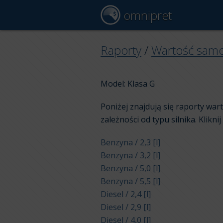
omnipret
Raporty
/
Wartość sam
Model: Klasa G
Poniżej znajdują się raporty wa
zależności od typu silnika. Klikni
Benzyna / 2,3 [l]
Benzyna / 3,2 [l]
Benzyna / 5,0 [l]
Benzyna / 5,5 [l]
Diesel / 2,4 [l]
Diesel / 2,9 [l]
Diesel / 4,0 [l]