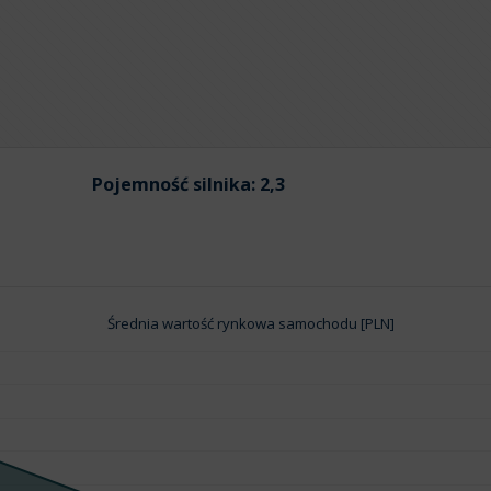
Pojemność silnika:
2,3
Średnia wartość rynkowa samochodu [PLN]