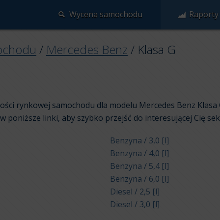
Wycena samochodu
Raporty
ochodu
/
Mercedes Benz
/
Klasa G
rtości rynkowej samochodu dla modelu Mercedes Benz Klasa
j w poniższe linki, aby szybko przejść do interesującej Cię sekc
Benzyna / 3,0 [l]
Benzyna / 4,0 [l]
Benzyna / 5,4 [l]
Benzyna / 6,0 [l]
Diesel / 2,5 [l]
Diesel / 3,0 [l]