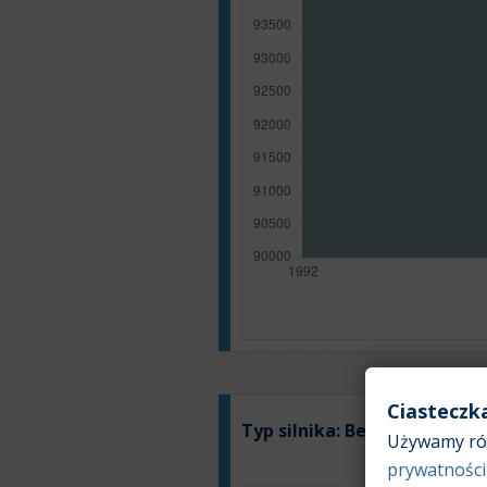
Ciasteczk
Typ silnika:
Benzyna
Używamy róż
prywatności