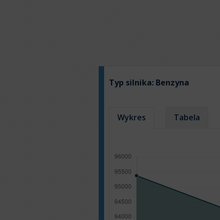
Typ silnika:
Benzyna
Wykres
Tabela