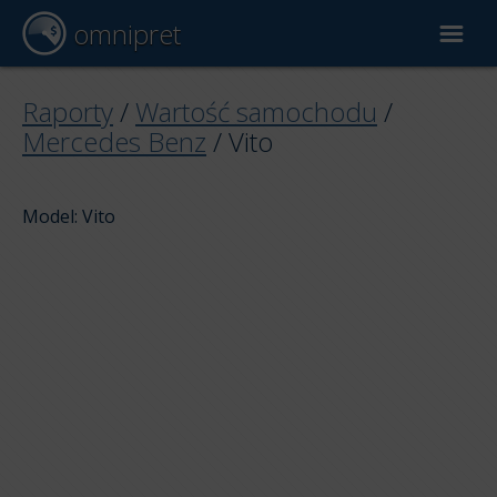
omnipret
Wycena samochodu
Raporty
/
Wartość samochodu
/
Mercedes Benz
/
Vito
Raporty
Model: Vito
Czynniki wyceny