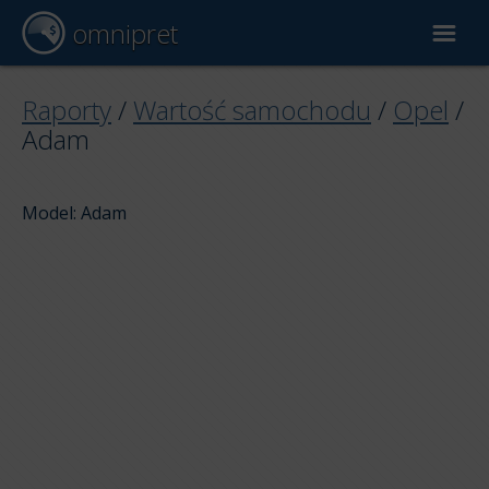
omnipret
Wycena samochodu
Raporty
/
Wartość samochodu
/
Opel
/
Adam
Raporty
Model: Adam
Czynniki wyceny