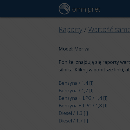
omnipret
Raporty
/
Wartość sam
Model: Meriva
Poniżej znajdują się raporty wa
silnika. Kliknij w poniższe linki, 
Benzyna / 1,4 [l]
Benzyna / 1,7 [l]
Benzyna + LPG / 1,4 [l]
Benzyna + LPG / 1,8 [l]
Diesel / 1,3 [l]
Diesel / 1,7 [l]