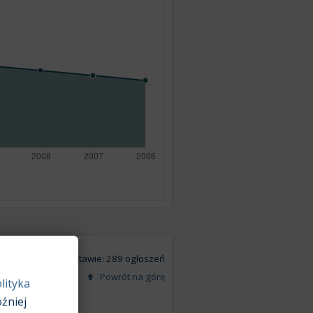
Na podstawie: 289 ogłoszeń
Powrót na górę
lityka
źniej