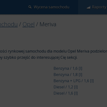
Wycena samochodu
Raporty
ochodu
/
Opel
/
Meriva
rtości rynkowej samochodu dla modelu Opel Meriva podzielo
aby szybko przejść do interesującej Cię sekcji.
Benzyna / 1,6 [l]
Benzyna / 1,8 [l]
Benzyna + LPG / 1,6 [l]
Diesel / 1,2 [l]
Diesel / 1,6 [l]