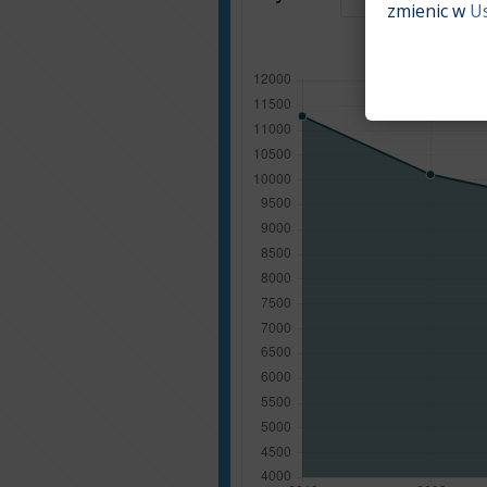
zmienic w
U