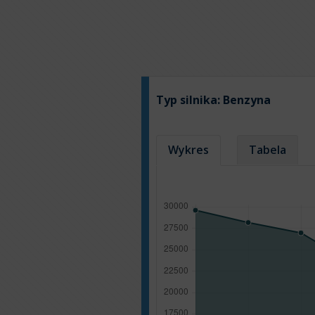
Typ silnika:
Benzyna
Wykres
Tabela