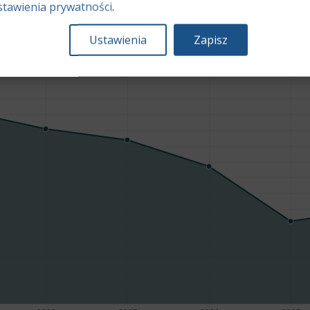
stawienia prywatności
.
Średnia wartość rynkowa samochodu [PLN]
Ustawienia
Zapisz