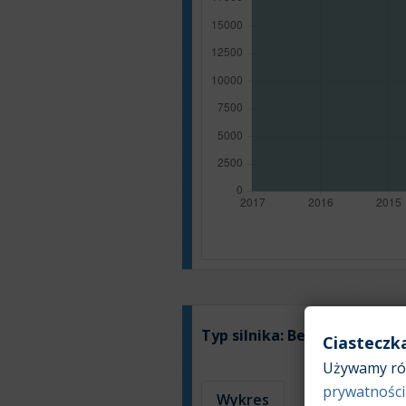
Typ silnika:
Benzyna
Ciasteczk
Używamy róż
prywatności
Wykres
Tabela