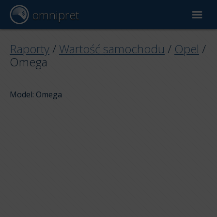
omnipret
Wycena samochodu
Raporty
/
Wartość samochodu
/
Opel
/
Omega
Raporty
Model: Omega
Czynniki wyceny