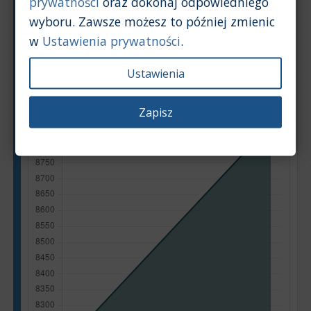
prywatności
oraz dokonaj odpowiedniego
Na podstawie: 20 ogłoszeń
wyboru. Zawsze możesz to później zmienic
Powrót na górę
w
Ustawienia prywatności
.
Wykres
Tabela
Ustawienia
Średnia wartość rynkowa samochodu [PLN]
Zapisz