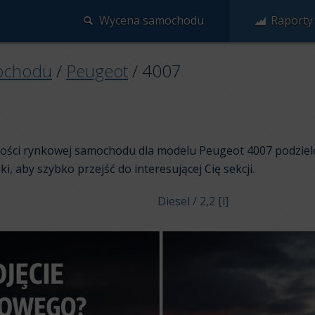
Wycena samochodu
Raporty
ochodu
/
Peugeot
/
4007
rtości rynkowej samochodu dla modelu Peugeot 4007 podziel
nki, aby szybko przejść do interesującej Cię sekcji.
Diesel / 2,2 [l]