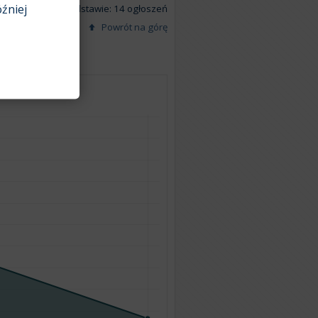
źniej
Na podstawie: 14 ogłoszeń
Powrót na górę