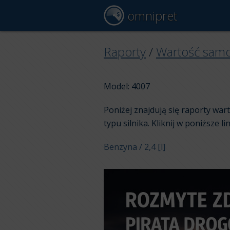
omnipret
Raporty
/
Wartość sam
Model: 4007
Poniżej znajdują się raporty wa
typu silnika. Kliknij w poniższe li
Benzyna / 2,4 [l]