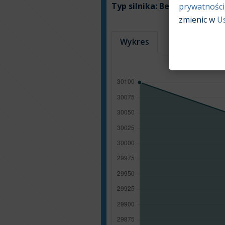
Typ silnika:
Benzyna
prywatności
zmienic w
U
Wykres
Tabela