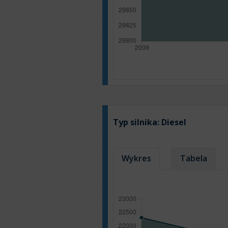
Typ silnika:
Diesel
Wykres
Tabela