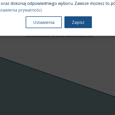
Pojemność silnika:
2,4
oraz dokonaj odpowiedniego wyboru. Zawsze możesz to pó
stawienia prywatności
.
Ustawienia
Zapisz
Średnia wartość rynkowa samochodu [PLN]