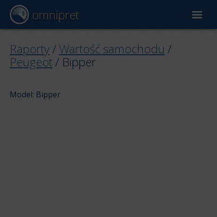
omnipret
Wycena samochodu
Raporty
/
Wartość samochodu
/
Peugeot
/
Bipper
Raporty
Model: Bipper
Czynniki wyceny