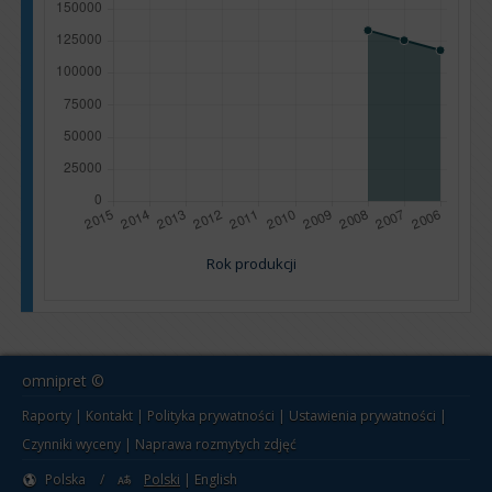
Rok produkcji
omnipret ©
Raporty
|
Kontakt
|
Polityka prywatności
|
Ustawienia prywatności
|
Czynniki wyceny
|
Naprawa rozmytych zdjęć
Polska
/
Polski
|
English