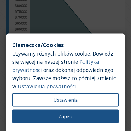
Ciasteczka/Cookies
Używamy różnych plików cookie. Dowiedz
się więcej na naszej stronie
Polityka
prywatności
oraz dokonaj odpowiedniego
wyboru. Zawsze możesz to później zmienic
Rok produkcji
w
Ustawienia prywatności
.
Ustawienia
Typ silnika:
Elektryczny
Zapisz
Pojemność silnika:
0,7
Na podstawie: 23 ogłoszeń