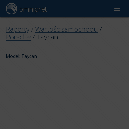
omnipret
Wycena samochodu
Raporty
/
Wartość samochodu
/
Porsche
/
Taycan
Raporty
Model: Taycan
Czynniki wyceny