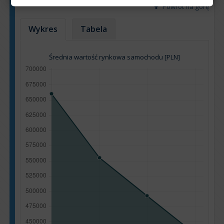
Powrót na górę
Wykres
Tabela
Średnia wartość rynkowa samochodu [PLN]