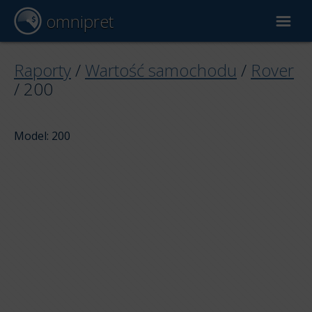
omnipret
Wycena samochodu
Raporty
/
Wartość samochodu
/
Rover
/
200
Raporty
Model: 200
Czynniki wyceny