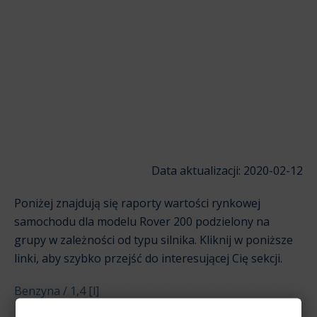
Data aktualizacji: 2020-02-12
Poniżej znajdują się raporty wartości rynkowej
samochodu dla modelu Rover 200 podzielony na
grupy w zależności od typu silnika. Kliknij w poniższe
linki, aby szybko przejść do interesującej Cię sekcji.
Benzyna / 1,4 [l]