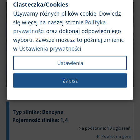
Ciasteczka/Cookies
Używamy różnych plików cookie. Dowiedz
się więcej na naszej stronie
Polityka
prywatności
oraz dokonaj odpowiedniego
wyboru. Zawsze możesz to później zmienic
w
Ustawienia prywatności
.
Ustawienia
Zapisz
Typ silnika:
Benzyna
Pojemność silnika:
1,4
Na podstawie: 10 ogłoszeń
Powrót na górę