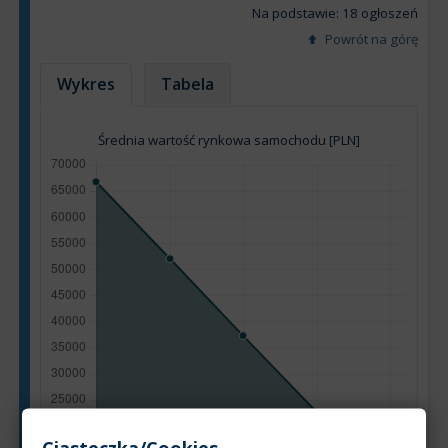
Na podstawie: 18 ogłoszeń
Powrót na górę
Wykres
Tabela
Średnia wartość rynkowa samochodu [PLN]