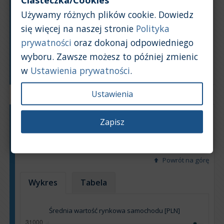
Ciasteczka/Cookies
Używamy różnych plików cookie. Dowiedz
się więcej na naszej stronie
Polityka
prywatności
oraz dokonaj odpowiedniego
wyboru. Zawsze możesz to później zmienic
Rok produkcji
w
Ustawienia prywatności
.
Ustawienia
Typ silnika:
Benzyna + LPG
Zapisz
Pojemność silnika:
1,0
Na podstawie: 12 ogłoszeń
Powrót na górę
Wykres
Tabela
Średnia wartość rynkowa samochodu [PLN]