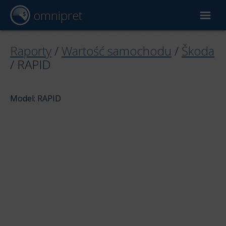
omnipret
Wycena samochodu
Raporty
/
Wartość samochodu
/
Škoda
/
RAPID
Raporty
Model: RAPID
Czynniki wyceny