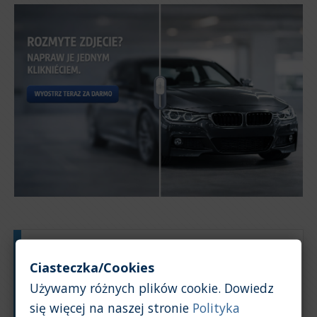
Typ silnika:
Benzyna
Ciasteczka/Cookies
Pojemność silnika:
1,0
Używamy różnych plików cookie. Dowiedz
Na podstawie: 157 ogłoszeń
się więcej na naszej stronie
Polityka
Powrót na górę