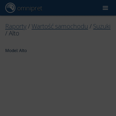
omnipret
Wycena samochodu
Raporty
/
Wartość samochodu
/
Suzuki
/
Alto
Raporty
Model: Alto
Czynniki wyceny