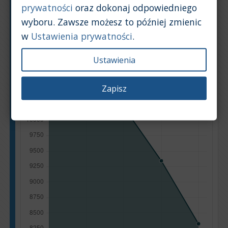
prywatności
oraz dokonaj odpowiedniego
Wykres
Tabela
wyboru. Zawsze możesz to później zmienic
w
Ustawienia prywatności
.
Średnia wartość rynkowa samochodu [PLN]
Ustawienia
Zapisz