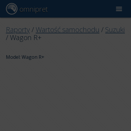
omnipret
Wycena samochodu
Raporty
/
Wartość samochodu
/
Suzuki
/
Wagon R+
Raporty
Model: Wagon R+
Czynniki wyceny