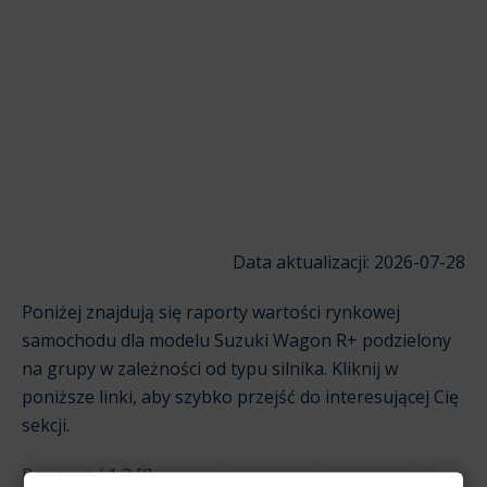
Data aktualizacji: 2026-07-28
Poniżej znajdują się raporty wartości rynkowej
samochodu dla modelu Suzuki Wagon R+ podzielony
na grupy w zależności od typu silnika. Kliknij w
poniższe linki, aby szybko przejść do interesującej Cię
sekcji.
Benzyna / 1,3 [l]