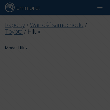
omnipret
Wycena samochodu
Raporty
/
Wartość samochodu
/
Toyota
/
Hilux
Raporty
Model: Hilux
Czynniki wyceny